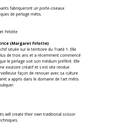
cipants fabriqueront un porte-ciseaux
iques de perlage métis.
t Firlotte
trice (Margaret Firlotte)
if située sur le territoire du Traité 1. Elle
s plus de trois ans et a récemment commencé
 que le perlage soit son médium préféré. Elle
exutoire créatif et s'est vite rendue
veilleuse façon de renouer avec sa culture
ret a appris dans le domaine de l'art métis
uliquer.
ts will create their own traditional scissor
echniques.