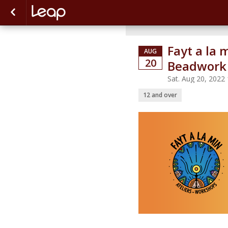
Fayt a la 
AUG
20
Beadwork
Sat. Aug 20, 202
12 and over