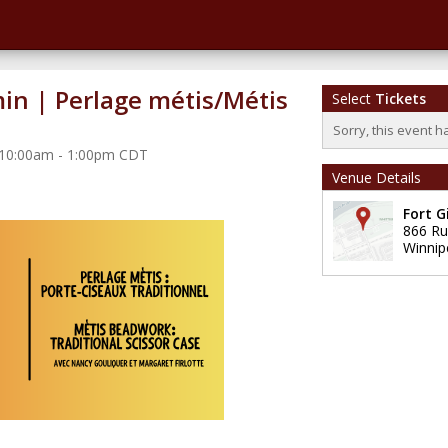
min | Perlage métis/Métis
Select
Tickets
Sorry, this event h
2 10:00am - 1:00pm CDT
Venue Details
Fort G
866 Ru
Winnip