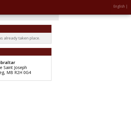
English |
as already taken place.
ibraltar
e Saint Joseph
eg
,
MB
R2H 0G4